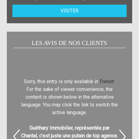
VISITER
LES AVIS DE NOS CLIENTS
Sorry, this entry is only available in
French
.
Sorry, t
For the sake of viewer convenience, the
For th
content is shown below in the alternative
content
language. You may click the link to switch the
language.
active language.
Guéthary Immobilier, représentée par
Nathali
Chantal, c’est juste une putain de top agence.
pour