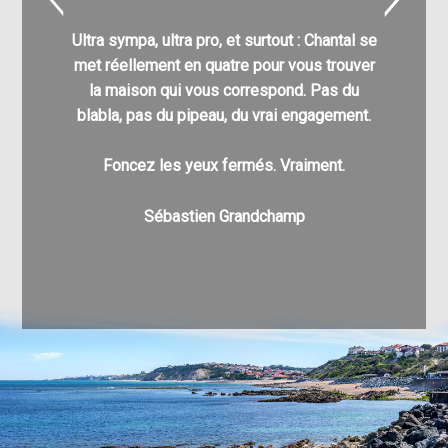
l’acq
Ultra sympa, ultra pro, et surtout : Chantal se
C’est g
met réellement en quatre pour vous trouver
nombre
la maison qui vous correspond. Pas du
différe
blabla, pas du pipeau, du vrai engagement.
enfin à v
pu a
Foncez les yeux fermés. Vraiment.
Au pla
Sébastien Grandchamp
v