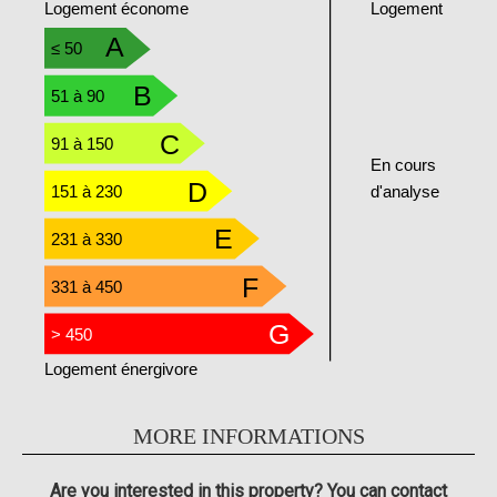
Logement
Logement économe
A
≤ 50
B
51 à 90
C
91 à 150
En cours
D
151 à 230
d'analyse
E
231 à 330
F
331 à 450
G
> 450
Logement énergivore
MORE INFORMATIONS
Are you interested in this property? You can contact