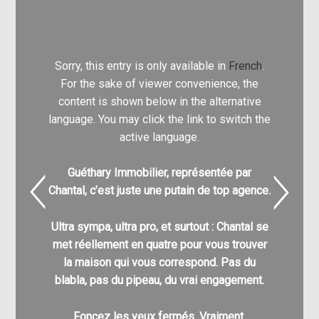
Sorry, this entry is only available in
French
.
Sorry, t
For the sake of viewer convenience, the
For th
content is shown below in the alternative
content
language. You may click the link to switch the
language.
active language.
Guéthary Immobilier, représentée par
Nathali
Chantal, c’est juste une putain de top agence.
pour
l’acq
Ultra sympa, ultra pro, et surtout : Chantal se
C’est g
met réellement en quatre pour vous trouver
nombre
la maison qui vous correspond. Pas du
différe
blabla, pas du pipeau, du vrai engagement.
enfin à v
pu a
Foncez les yeux fermés. Vraiment.