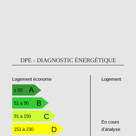
DPE - DIAGNOSTIC ÉNERGÉTIQUE
Logement
Logement économe
A
≤ 50
B
51 à 90
C
91 à 150
En cours
D
151 à 230
d'analyse