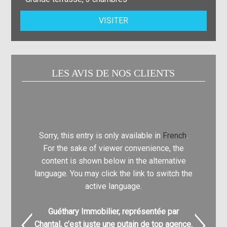
VISITER
LES AVIS DE NOS CLIENTS
Sorry, this entry is only available in
French
.
Sorry, t
For the sake of viewer convenience, the
For th
content is shown below in the alternative
content
language. You may click the link to switch the
language.
active language.
Guéthary Immobilier, représentée par
Nathali
Chantal, c’est juste une putain de top agence.