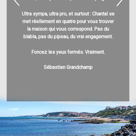
pour
l’acq
Ultra sympa, ultra pro, et surtout : Chantal se
C’est g
met réellement en quatre pour vous trouver
nombre
la maison qui vous correspond. Pas du
différe
blabla, pas du pipeau, du vrai engagement.
enfin à v
pu a
Foncez les yeux fermés. Vraiment.
Au pla
Sébastien Grandchamp
v