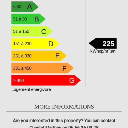
A
≤ 50
B
51 à 90
C
91 à 150
225
D
151 à 230
kWhep/m².an
E
231 à 330
F
331 à 450
G
> 450
Logement énergivore
MORE INFORMATIONS
Are you interested in this property? You can contact
Chantal Marthan on 06 66 36 03 28