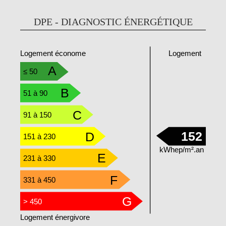
DPE - DIAGNOSTIC ÉNERGÉTIQUE
Logement
Logement économe
A
≤ 50
B
51 à 90
C
91 à 150
152
D
151 à 230
kWhep/m².an
E
231 à 330
F
331 à 450
G
> 450
Logement énergivore