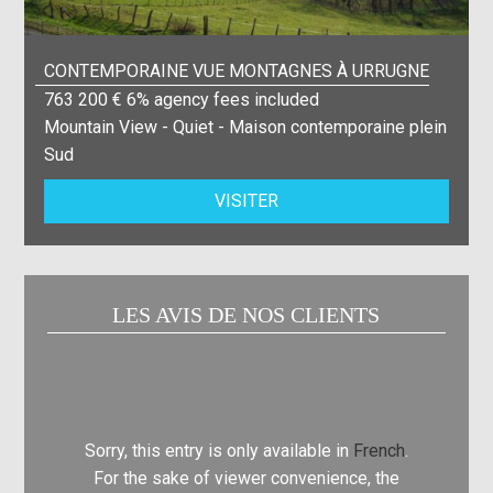
CONTEMPORAINE VUE MONTAGNES À URRUGNE
763 200 € 6% agency fees included
Mountain View - Quiet - Maison contemporaine plein
Sud
VISITER
LES AVIS DE NOS CLIENTS
Sorry, this entry is only available in
French
.
Sorry, t
For the sake of viewer convenience, the
For th