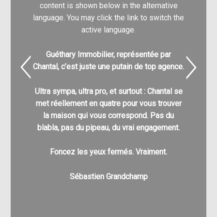
content is shown below in the alternative
content
language. You may click the link to switch the
language.
active language.
Guéthary Immobilier, représentée par
Nathali
Chantal, c’est juste une putain de top agence.
pour
l’acq
Ultra sympa, ultra pro, et surtout : Chantal se
C’est g
met réellement en quatre pour vous trouver
nombre
la maison qui vous correspond. Pas du
différe
blabla, pas du pipeau, du vrai engagement.
enfin à v
pu a
Foncez les yeux fermés. Vraiment.
Au pla
Sébastien Grandchamp
v