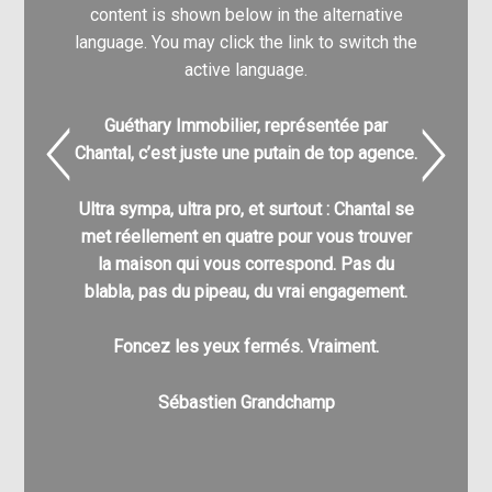
content is shown below in the alternative
content
language. You may click the link to switch the
language.
active language.
Guéthary Immobilier, représentée par
Nathali
Chantal, c’est juste une putain de top agence.
pour
l’acq
Ultra sympa, ultra pro, et surtout : Chantal se
C’est g
met réellement en quatre pour vous trouver
nombre
la maison qui vous correspond. Pas du
différe
blabla, pas du pipeau, du vrai engagement.
enfin à v
pu a
Foncez les yeux fermés. Vraiment.
Au pla
Sébastien Grandchamp
v