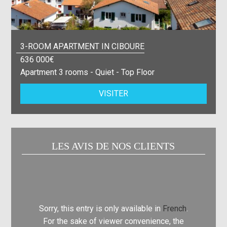
3-ROOM APARTMENT IN CIBOURE
636 000€
Apartment 3 rooms - Quiet - Top Floor
VISITER
LES AVIS DE NOS CLIENTS
Sorry, this entry is only available in
French
.
Sorry, t
For the sake of viewer convenience, the
For th