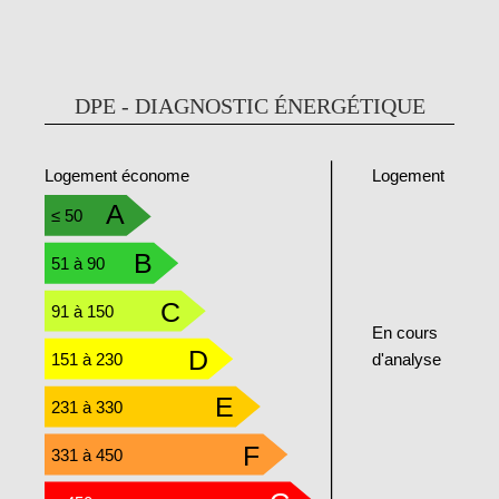
DPE - DIAGNOSTIC ÉNERGÉTIQUE
Logement
Logement économe
A
≤ 50
B
51 à 90
C
91 à 150
En cours
D
151 à 230
d'analyse
E
231 à 330
F
331 à 450