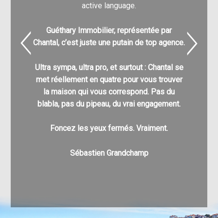
active language.
Guéthary Immobilier, représentée par
Nathali
Chantal, c’est juste une putain de top agence.
pour
l’acq
Ultra sympa, ultra pro, et surtout : Chantal se
C’est g
met réellement en quatre pour vous trouver
nombre
la maison qui vous correspond. Pas du
différe
blabla, pas du pipeau, du vrai engagement.
enfin à v
pu a
Foncez les yeux fermés. Vraiment.
Au pla
Sébastien Grandchamp
v