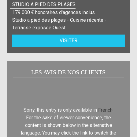
STUDIO A PIED DES PLAGES
179 000 € honoraires d'agences inclus
Studio a pied des plages - Cuisine récente -
Terrasse exposée Ouest
VISITER
LES AVIS DE NOS CLIENTS
Sorry, this entry is only available in
French
.
Sorry, t
For the sake of viewer convenience, the
For th
content is shown below in the alternative
content
language. You may click the link to switch the
language.