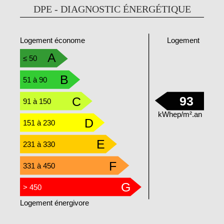
DPE - DIAGNOSTIC ÉNERGÉTIQUE
Logement
Logement économe
A
≤ 50
B
51 à 90
93
C
91 à 150
kWhep/m².an
D
151 à 230
E
231 à 330
F
331 à 450
G
> 450
Logement énergivore