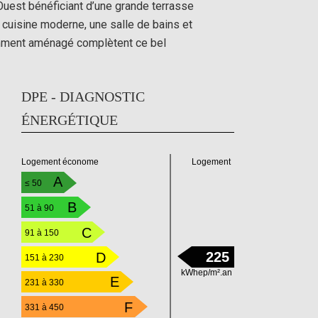
Ouest bénéficiant d’une grande terrasse
cuisine moderne, une salle de bains et
emment aménagé complètent ce bel
DPE - DIAGNOSTIC
ÉNERGÉTIQUE
Logement
Logement économe
A
≤ 50
B
51 à 90
C
91 à 150
225
D
151 à 230
kWhep/m².an
E
231 à 330
F
331 à 450