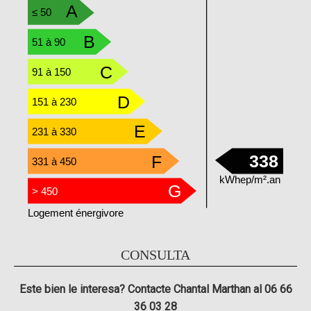
A
≤ 50
B
51 à 90
C
91 à 150
D
151 à 230
E
231 à 330
338
F
331 à 450
kWhep/m².an
G
> 450
Logement énergivore
CONSULTA
Este bien le interesa? Contacte Chantal Marthan al 06 66
36 03 28