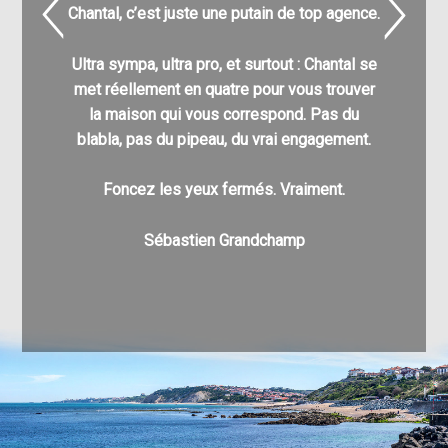
Chantal, c’est juste une putain de top agence.
pour
l’acq
Ultra sympa, ultra pro, et surtout : Chantal se
C’est g
met réellement en quatre pour vous trouver
nombre
la maison qui vous correspond. Pas du
différe
blabla, pas du pipeau, du vrai engagement.
enfin à v
pu a
Foncez les yeux fermés. Vraiment.
Au pla
Sébastien Grandchamp
v