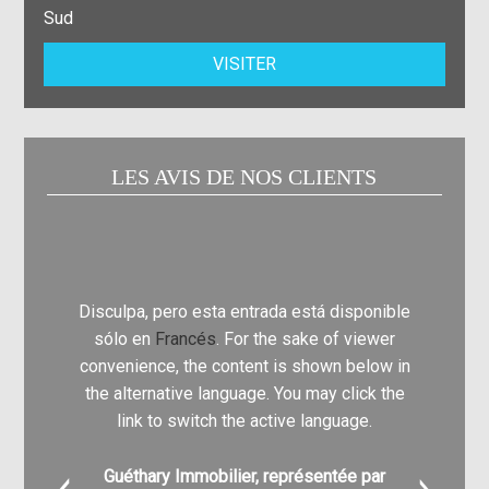
Sud
VISITER
LES AVIS DE NOS CLIENTS
Disculpa, pero esta entrada está disponible
Disculpa
sólo en
Francés
. For the sake of viewer
sólo e
convenience, the content is shown below in
convenie
the alternative language. You may click the
the alte
link to switch the active language.
link
Guéthary Immobilier, représentée par
Nathali