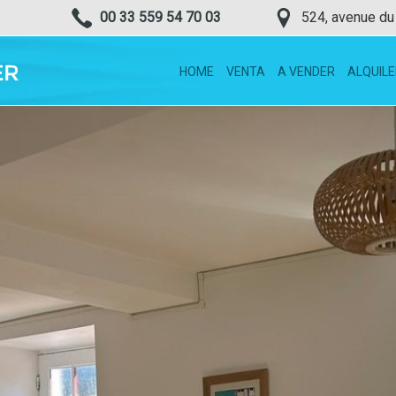
00 33 559 54 70 03
524, avenue du
HOME
VENTA
A VENDER
ALQUILE