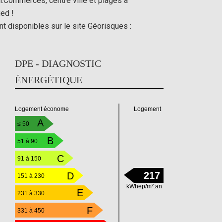
n.Commerces, centre ville et plages à
ied !
t disponibles sur le site Géorisques :
DPE - DIAGNOSTIC
ÉNERGÉTIQUE
Logement
Logement économe
A
≤ 50
B
51 à 90
C
91 à 150
217
D
151 à 230
kWhep/m².an
E
231 à 330
F
331 à 450