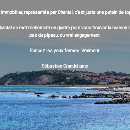
Immobilier, représentée par Chantal, c’est juste une putain de t
: Chantal se met réellement en quatre pour vous trouver la maison
pas du pipeau, du vrai engagement.
Foncez les yeux fermés. Vraiment.
Sébastien Grandchamp