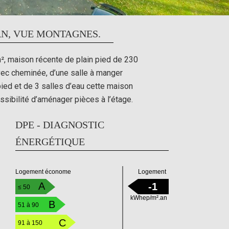
N, VUE MONTAGNES.
², maison récente de plain pied de 230
ec cheminée, d’une salle à manger
ied et de 3 salles d’eau cette maison
ssibilité d’aménager pièces à l’étage.
DPE - DIAGNOSTIC
ÉNERGÉTIQUE
Logement
Logement économe
A
-1
≤ 50
kWhep/m².an
B
51 à 90
C
91 à 150