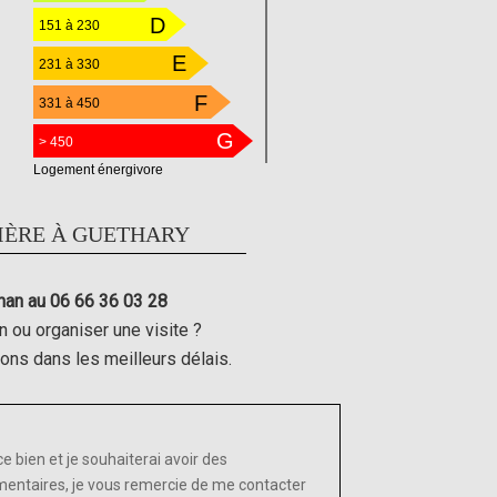
D
151 à 230
E
231 à 330
F
331 à 450
G
> 450
Logement énergivore
IÈRE À GUETHARY
han au 06 66 36 03 28
n ou organiser une visite ?
rons dans les meilleurs délais.