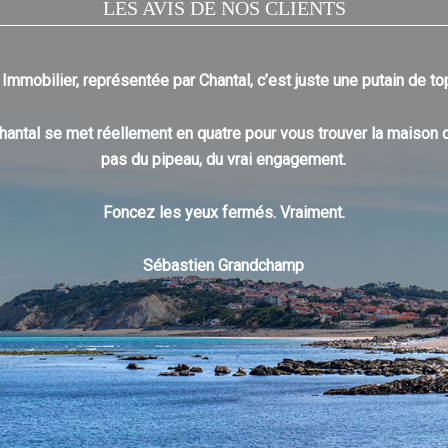
LES AVIS DE NOS CLIENTS
Immobilier, représentée par Chantal, c’est juste une putain de t
: Chantal se met réellement en quatre pour vous trouver la maison
pas du pipeau, du vrai engagement.
Foncez les yeux fermés. Vraiment.
Sébastien Grandchamp