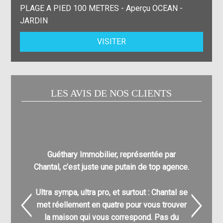
PLAGE A PIED 100 METRES - Aperçu OCEAN -
JARDIN
VISITER
LES AVIS DE NOS CLIENTS
Guéthary Immobilier, représentée par
Nathali
Chantal, c’est juste une putain de top agence.
pour
l’acq
Ultra sympa, ultra pro, et surtout : Chantal se
C’est g
met réellement en quatre pour vous trouver
nombre
la maison qui vous correspond. Pas du
différe