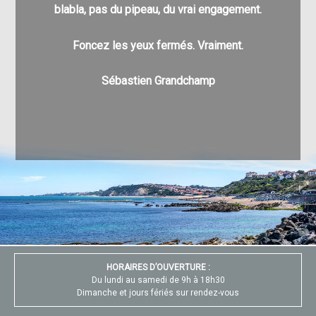
blabla, pas du pipeau, du vrai engagement.
enfin à v
pu a
Foncez les yeux fermés. Vraiment.
Au pla
Sébastien Grandchamp
v
HORAIRES D’OUVERTURE :
Du lundi au samedi de 9h à 18h30
Dimanche et jours fériés sur rendez-vous