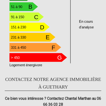
B
51 à 90
C
91 à 150
En cours
D
151 à 230
d'analyse
E
231 à 330
F
331 à 450
G
> 450
Logement énergivore
CONTACTEZ NOTRE AGENCE IMMOBILIÈRE
À GUETHARY
Ce bien vous intéresse ? Contactez Chantal Marthan au 06
66 36 03 28