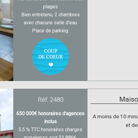
plages
Bien entretenu, 2 chambres
avec chacune salle d'eau
Place de parking.
Maiso
Réf. 2480
650 000€ honoraires d'agences
A moins de 10 minu
inclus
et de
5.5 % TTC honoraires charges
acquéreurs soit 33 886€.