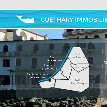
Sud
Biarritz
des Landes
et alentours
M
Guethary
Bayonne
et alentours
Saint-Jean-de-Luz
et alentours
Arrière
Pays-Basque