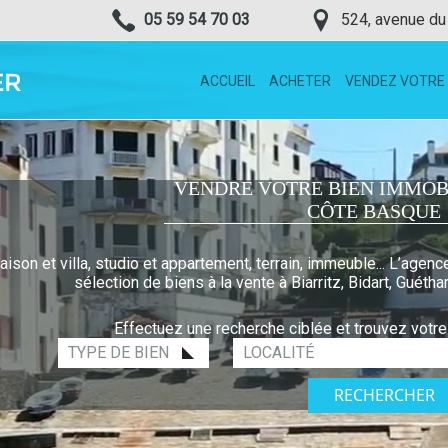
05 59 54 70 03
524, avenue du
ACCUEIL
ACHETER
VENDEZ VOTRE 
VENDRE VOTRE BIEN IMMOB
CÔTE BASQUE
aison et villa, studio et appartement, terrain, immeuble... L’
sélection de biens à la vente à Biarritz, Bidart, Guétha
Effectuez une recherche ciblée et trouvez votre 
Localité
Localité
:
: