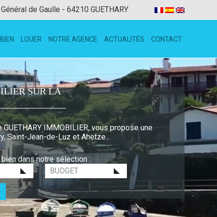
 Général de Gaulle - 64210 GUETHARY
BIEN
LOUER
NOTRE AGENCE
ACTUALITÉS
CONTACT
ILIER SUR LA
agence GUETHARY IMMOBILIER, vous propose une
ry, Saint-Jean-de-Luz et Ahetze...
bien dans notre sélection :
Budget
: