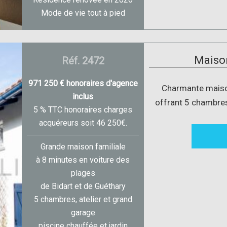
Mode de vie tout à pied
Maison
Réf. 2472
971 250 € honoraires d'agence
Charmante maiso
inclus
offrant 5 chambres 
5 % TTC honoraires charges
acquéreurs soit 46 250€.
Grande maison familiale
à 8 minutes en voiture des
plages
de Bidart et de Guéthary
5 chambres, atelier et grand
garage
piscine chauffée et jardin