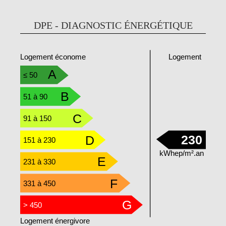
DPE - DIAGNOSTIC ÉNERGÉTIQUE
Logement
Logement économe
A
≤ 50
B
51 à 90
C
91 à 150
230
D
151 à 230
kWhep/m².an
E
231 à 330
F
331 à 450
G
> 450
Logement énergivore