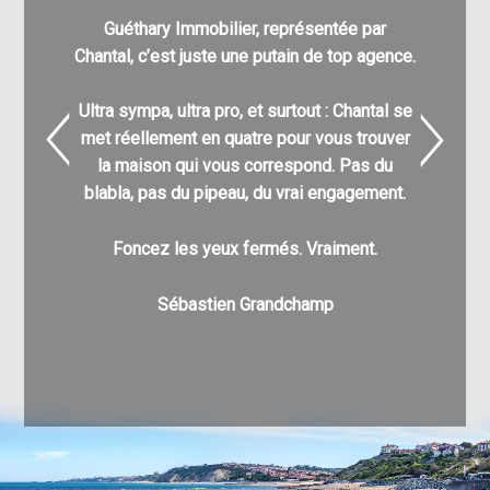
Guéthary Immobilier, représentée par
Nathali
Chantal, c’est juste une putain de top agence.
pour
l’acq
Ultra sympa, ultra pro, et surtout : Chantal se
C’est g
met réellement en quatre pour vous trouver
nombre
la maison qui vous correspond. Pas du
différe
blabla, pas du pipeau, du vrai engagement.
enfin à v
pu a
Foncez les yeux fermés. Vraiment.
Au pla
Sébastien Grandchamp
v