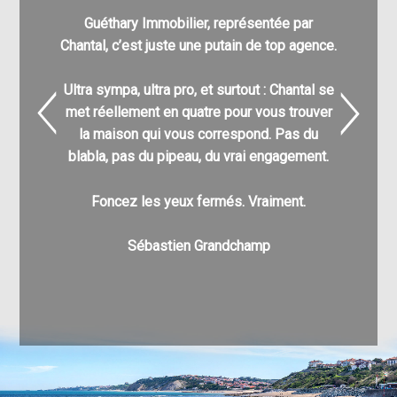
Guéthary Immobilier, représentée par
Nathali
Chantal, c’est juste une putain de top agence.
pour
l’acq
Ultra sympa, ultra pro, et surtout : Chantal se
C’est g
met réellement en quatre pour vous trouver
nombre
la maison qui vous correspond. Pas du
différe
blabla, pas du pipeau, du vrai engagement.
enfin à v
pu a
Foncez les yeux fermés. Vraiment.
Au pla
Sébastien Grandchamp
v