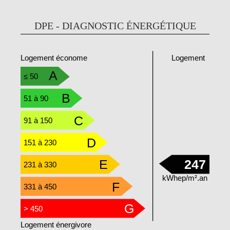
DPE - DIAGNOSTIC ÉNERGÉTIQUE
Logement
Logement économe
A
≤ 50
B
51 à 90
C
91 à 150
D
151 à 230
E
247
231 à 330
kWhep/m².an
F
331 à 450
G
> 450
Logement énergivore